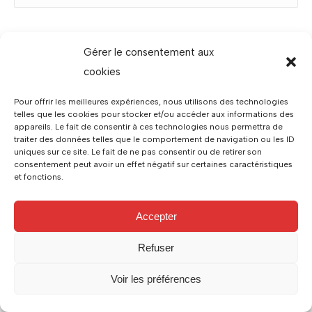
:
Gérer le consentement aux
cookies
© Diag Jam 2026. Tous droits réservés. Site Internet réalisé par
Noaliya Communication
Pour offrir les meilleures expériences, nous utilisons des technologies
06 61 15 95 78
contact@diag-jam.fr
telles que les cookies pour stocker et/ou accéder aux informations des
Mentions légales
appareils. Le fait de consentir à ces technologies nous permettra de
traiter des données telles que le comportement de navigation ou les ID
uniques sur ce site. Le fait de ne pas consentir ou de retirer son
consentement peut avoir un effet négatif sur certaines caractéristiques
et fonctions.
Accepter
Refuser
Voir les préférences